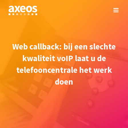
Skip
to
content
Web callback: bij een slechte
kwaliteit voIP laat u de
telefooncentrale het werk
doen