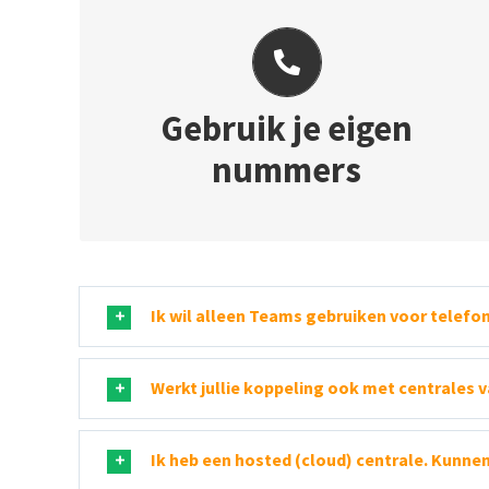
GEBRUIK JE EIGEN NUMMERS
Via Teams bereikbaar op je vaste zakelijke
Gebruik je eigen
telefoonnummer en uitbellen met het
nummers
telefoonnummer van de zaak
Ik wil alleen Teams gebruiken voor telefon
Werkt jullie koppeling ook met centrales 
Ik heb een hosted (cloud) centrale. Kunne