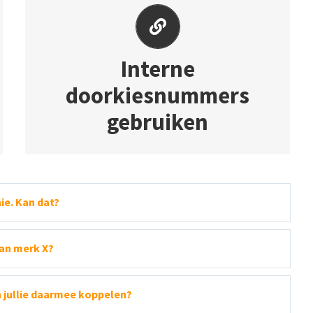
INTERNE DOORKIESNUMMERS
GEBRUIKEN
Interne
Ook interne doorkiesnummers blijven
doorkiesnummers
gewoon werken. Zo verandert er intern voor
je medewerkers niets.
gebruiken
ie. Kan dat?
van merk X?
n jullie daarmee koppelen?