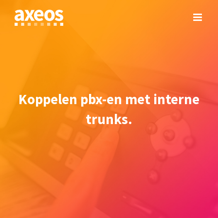
Skip
to
content
Koppelen pbx-en met interne
trunks.