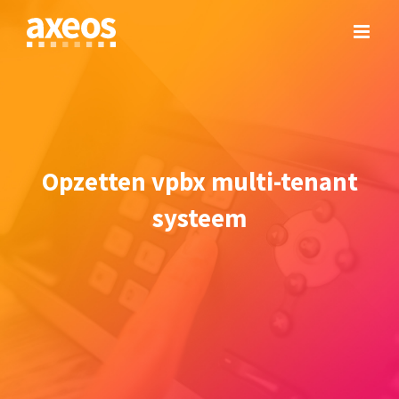
Skip
to
content
Opzetten vpbx multi-tenant
systeem