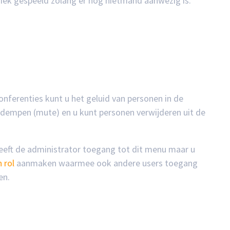
ek gespeeld zolang er nog nietmand aanwezig is.
onferenties kunt u het geluid van personen in de
 dempen (mute) en u kunt personen verwijderen uit de
eeft de administrator toegang tot dit menu maar u
 rol
aanmaken waarmee ook andere users toegang
en.