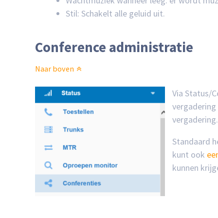
Wachtmuziek wanneer leeg: er wordt muzi
Stil: Schakelt alle geluid uit.
Conference administratie
Naar boven
Via Status/C
vergadering
vergadering.
Standaard h
kunt ook
een
kunnen krijg