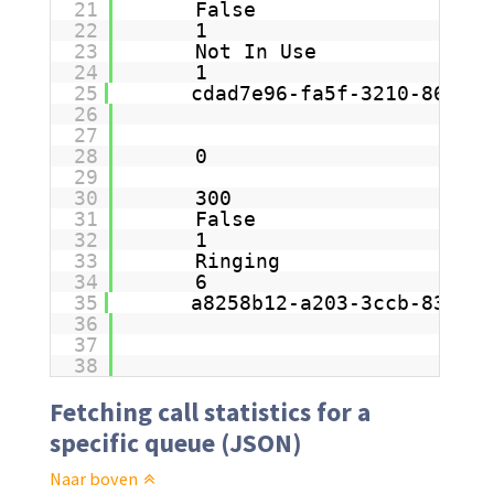
21
False
22
1
23
Not In Use
24
1
25
cdad7e96-fa5f-3210-8641-2
26
27
28
0
29
30
300
31
False
32
1
33
Ringing
34
6
35
a8258b12-a203-3ccb-8365-9
36
37
38
Fetching call statistics for a
specific queue (JSON)
Naar boven