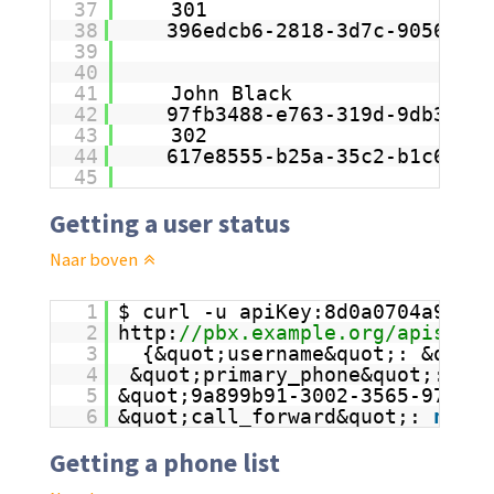
37
301
38
396edcb6-2818-3d7c-9056-029
39
40
41
John Black
42
97fb3488-e763-319d-9db3-f03
43
302
44
617e8555-b25a-35c2-b1c6-63c
45
Getting a user status
Naar boven
1
$ curl -u apiKey:8d0a0704a96db1
2
http:
//pbx.example.org/apis/pbx
3
{&quot;username&quot;: &quot;
4
&quot;primary_phone&quot;: &qu
5
&quot;9a899b91-3002-3565-9706-1
6
&quot;call_forward&quot;: 
null
,
Getting a phone list