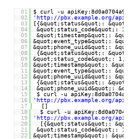
01
$ curl -u apiKey:8d0a0704a96db1
02
'
http://pbx.example.org/apis/pb
03
[{&quot;status&quot;: &quot;In 
04
&quot;status_code&quot;: 1, &q
05
&quot;timestamp&quot;: &quot;2
06
&quot;event_type&quot;: &quot;p
07
&quot;phone_uuid&quot;: &quot;9
08
{&quot;status&quot;: &quot;In 
09
&quot;status_code&quot;: 1, &q
10
&quot;timestamp&quot;: &quot;2
11
&quot;event_type&quot;: &quot;p
12
&quot;phone_uuid&quot;: &quot;9
13
{&quot;status&quot;: &quot;Idl
14
&quot;phone_uuid&quot;: &quot;
15
$ curl -u apiKey:8d0a0704a96db
16
'
http://pbx.example.org/apis/pb
17
[]
18
$ curl -u apiKey:8d0a0704a96d
19
'
http://pbx.example.org/apis/pb
20
[{&quot;status&quot;: &quot;I
21
&quot;status_code&quot;: 1, &q
22
&quot;timestamp&quot;: &quot;2