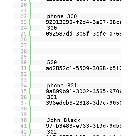
20
21
22
phone 300
23
92913299-f2d4-3a67-98ca-c76
24
300
25
092587dd-3b6f-3cfe-a769-654
26
27
28
29
30
500
31
ad2852c1-5509-3068-b510-f98
32
33
34
phone 301
35
9a899b91-3002-3565-9706-1bc
36
301
37
396edcb6-2818-3d7c-9056-029
38
39
40
John Black
41
97fb3488-e763-319d-9db3-f03
42
302