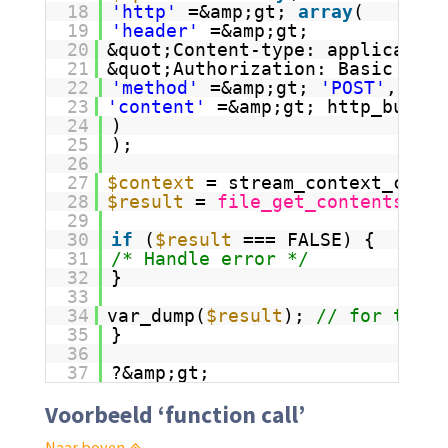
18
'http'
=&amp;gt; 
array
(
19
'header'
=&amp;gt;
20
&quot;Content-type: application
21
&quot;Authorization: Basic &quo
22
'method'
=&amp;gt; 
'POST'
,
23
'content'
=&amp;gt; http_build_
24
)
25
);
26
27
$context
= stream_context_creat
28
$result
= 
file_get_contents
(
$ur
29
30
if
(
$result
=== FALSE) {
31
/* Handle error */
32
}
33
34
var_dump(
$result
); 
// for testi
35
}
36
37
?&amp;gt;
Voorbeeld ‘function call’
Naar boven