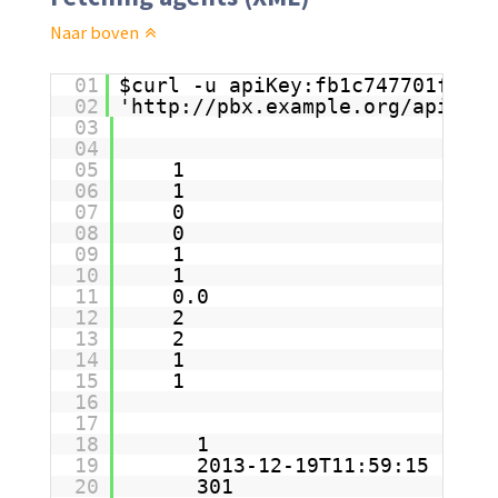
Naar boven
01
$curl -u apiKey:fb1c747701f2d2
02
'
http://pbx.example.org/apis/pb
03
04
05
1
06
1
07
0
08
0
09
1
10
1
11
0.0
12
2
13
2
14
1
15
1
16
17
18
1
19
2013-12-19T11:59:15
20
301