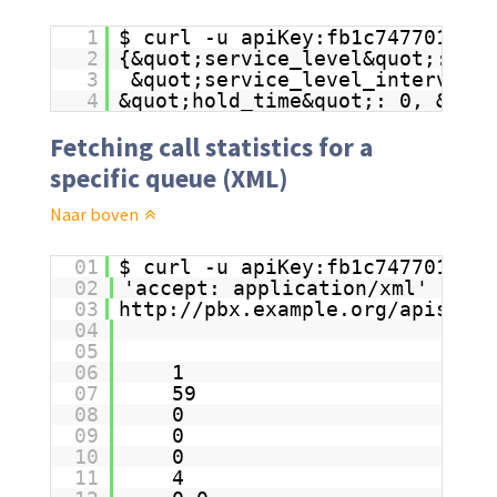
1
$ curl -u apiKey:fb1c747701f2d2
2
{&quot;service_level&quot;: 0.
3
&quot;service_level_interval&
4
&quot;hold_time&quot;: 0, &quot
Fetching call statistics for a
specific queue (XML)
Naar boven
01
$ curl -u apiKey:fb1c747701f2d2
02
'accept: application/xml' 
03
http://pbx.example.org/apis/pbx
04
05
06
1
07
59
08
0
09
0
10
0
11
4