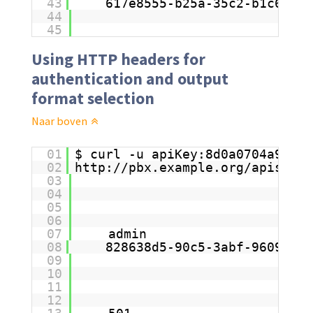
43
617e8555-b25a-35c2-b1c6-63c
44
45
Using HTTP headers for
authentication and output
format selection
Naar boven
01
$ curl -u apiKey:8d0a0704a96db1
02
http://pbx.example.org/apis/pbx
03
04
05
06
07
admin
08
828638d5-90c5-3abf-9609-7bb
09
10
11
12