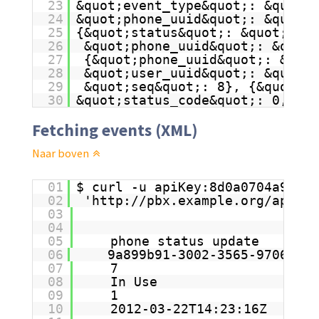
23
&quot;event_type&quot;: &quot;p
24
&quot;phone_uuid&quot;: &quot;9
25
{&quot;status&quot;: &quot;In U
26
&quot;phone_uuid&quot;: &quot;
27
{&quot;phone_uuid&quot;: &quot
28
&quot;user_uuid&quot;: &quot;a
29
&quot;seq&quot;: 8}, {&quot;st
30
&quot;status_code&quot;: 0, &qu
Fetching events (XML)
Naar boven
01
$ curl -u apiKey:8d0a0704a96db
02
'
http://pbx.example.org/apis/p
03
04
05
phone status update
06
9a899b91-3002-3565-9706-1bc
07
7
08
In Use
09
1
10
2012-03-22T14:23:16Z