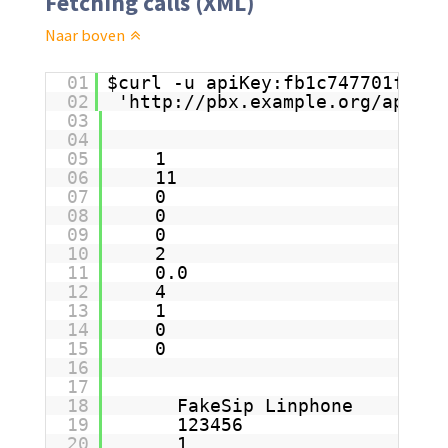
Fetching calls (XML)
Naar boven
01
$curl -u apiKey:fb1c747701f2d21
02
'
http://pbx.example.org/apis/p
03
04
05
1
06
11
07
0
08
0
09
0
10
2
11
0.0
12
4
13
1
14
0
15
0
16
17
18
FakeSip Linphone
19
123456
20
1