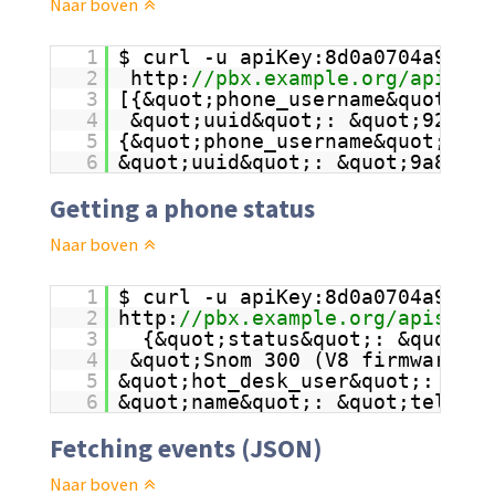
Naar boven
1
$ curl -u apiKey:8d0a0704a96db1
2
http:
//pbx.example.org/apis/pb
3
[{&quot;phone_username&quot;: 
4
&quot;uuid&quot;: &quot;929132
5
{&quot;phone_username&quot;: &q
6
&quot;uuid&quot;: &quot;9a899b
Getting a phone status
Naar boven
1
$ curl -u apiKey:8d0a0704a96db1
2
http:
//pbx.example.org/apis/pbx
3
{&quot;status&quot;: &quot;Id
4
&quot;Snom 300 (V8 firmware)&q
5
&quot;hot_desk_user&quot;: &quo
6
&quot;name&quot;: &quot;telefon
Fetching events (JSON)
Naar boven