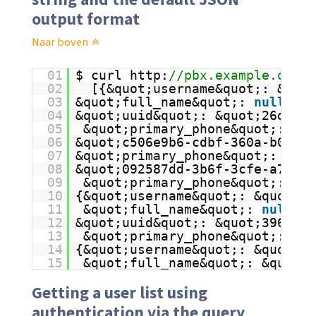
output format
Naar boven
01
$ curl http:
//pbx.example.org/a
02
[{&quot;username&quot;: &quot
03
&quot;full_name&quot;: 
null
, &q
04
&quot;uuid&quot;: &quot;26d6d6d
05
&quot;primary_phone&quot;: 
nul
06
&quot;c506e9b6-cdbf-360a-b022-
07
&quot;primary_phone&quot;: 
null
08
&quot;092587dd-3b6f-3cfe-a769-6
09
&quot;primary_phone&quot;: &qu
10
{&quot;username&quot;: &quot;5
11
&quot;full_name&quot;: 
null
, &
12
&quot;uuid&quot;: &quot;396edc
13
&quot;primary_phone&quot;: &qu
14
{&quot;username&quot;: &quot;3
15
&quot;full_name&quot;: &quot;J
Getting a user list using
authentication via the query