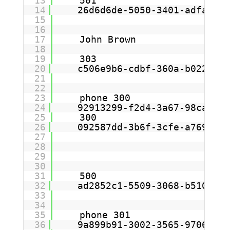
13
501
14
26d6d6de-5050-3401-adfa-096
15
16
17
John Brown
18
19
303
20
c506e9b6-cdbf-360a-b022-b0f
21
22
23
phone 300
24
92913299-f2d4-3a67-98ca-c76
25
300
26
092587dd-3b6f-3cfe-a769-654
27
28
29
30
31
500
32
ad2852c1-5509-3068-b510-f98
33
34
35
phone 301
36
9a899b91-3002-3565-9706-1bc