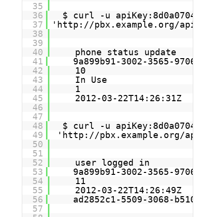
35
36
$ curl -u apiKey:8d0a0704a96d
37
'
http://pbx.example.org/apis/pb
38
39
40
phone status update
41
9a899b91-3002-3565-9706-1bc
42
10
43
In Use
44
1
45
2012-03-22T14:26:31Z
46
47
48
$ curl -u apiKey:8d0a0704a96d
49
'
http://pbx.example.org/apis/p
50
51
52
user logged in
53
9a899b91-3002-3565-9706-1bc
54
11
55
2012-03-22T14:26:49Z
56
ad2852c1-5509-3068-b510-f98
57