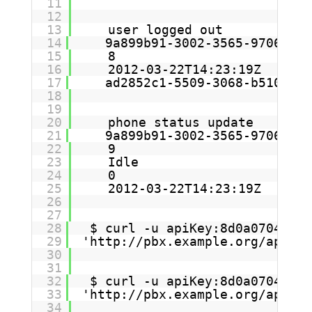
11
12
13
user logged out
14
9a899b91-3002-3565-9706-1bc
15
8
16
2012-03-22T14:23:19Z
17
ad2852c1-5509-3068-b510-f98
18
19
20
phone status update
21
9a899b91-3002-3565-9706-1bc
22
9
23
Idle
24
0
25
2012-03-22T14:23:19Z
26
27
28
$ curl -u apiKey:8d0a0704a96d
29
'
http://pbx.example.org/apis/p
30
31
32
$ curl -u apiKey:8d0a0704a96d
33
'
http://pbx.example.org/apis/p
34