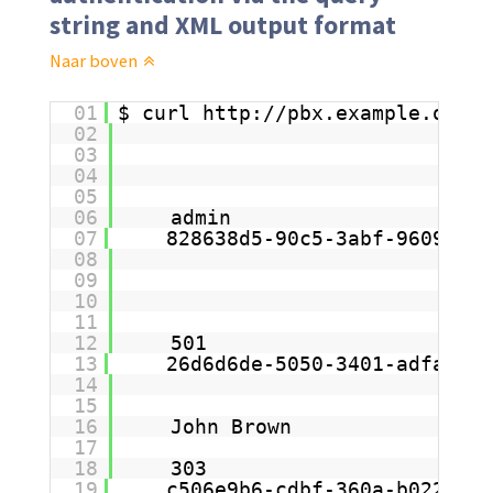
string and XML output format
Naar boven
01
$ curl 
http://pbx.example.org/a
02
03
04
05
06
admin
07
828638d5-90c5-3abf-9609-7bb
08
09
10
11
12
501
13
26d6d6de-5050-3401-adfa-096
14
15
16
John Brown
17
18
303
19
c506e9b6-cdbf-360a-b022-b0f