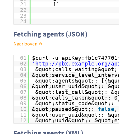
21
11
22
23
24
Fetching agents (JSON)
Naar boven
01
$curl -u apiKey:fb1c747701f2d21
02
'
http://pbx.example.org/apis/pb
03
&quot;calls_waiting&quot;: 0, 
04
&quot;service_level_interval&qu
05
&quot;agents&quot;: [{&quot;st
06
&quot;user_uuid&quot;: &quot;8f
07
&quot;last_call&quot;: &quot;&
08
&quot;calls_taken&quot;: 0}, {
09
&quot;status_code&quot;: 1, &q
10
&quot;paused&quot;: 
false
, &quo
11
&quot;user_uuid&quot;: &quot;a8
12
&quot;uuid&quot;: &quot;ef3822
Fetching agents (XML)