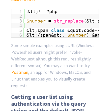
1
&lt;!--?php 
2
3
$number
= 
str_replace
(&lt;span 
4
5
&lt;span 
class
=&quot;code-keywo
6
&lt;/span&gt;, 
$number
) &amp;&a
Some simple examples using cURL (Windows
Powershell users might prefer Invoke-
WebRequest although this requires slightly
different syntax). You may also want to try
Postman
, an app for Windows, MacOS, and
Linux that enables you to visually create
requests.
Getting a user list using
authentication via the query
string and the default JSON