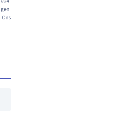
2004
ngen
. Ons
k
pp
ail