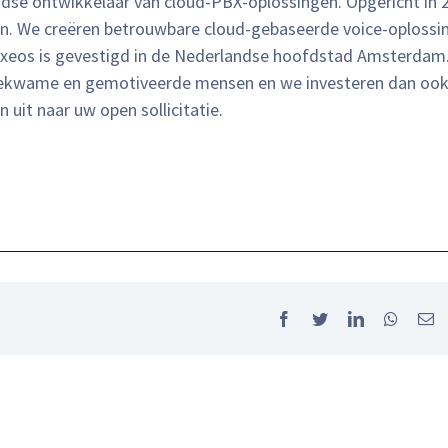
dse ontwikkelaar van cloud-PBX-oplossingen. Opgericht in 
. We creëren betrouwbare cloud-gebaseerde voice-oplossi
Axeos is gevestigd in de Nederlandse hoofdstad Amsterdam
 bekwame en gemotiveerde mensen en we investeren dan oo
 uit naar uw open sollicitatie.
Facebook
Twitter
LinkedIn
Whatsa
Em