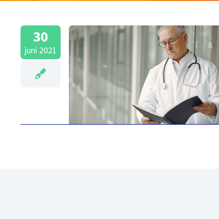
30
juni 2021
Axeos Medicom
koppeling