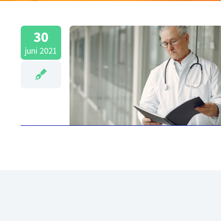
30
juni 2021
Axeos Medicom
koppeling