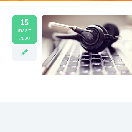
15
maart
2020
Drukke wachtrij? Geef
uw klant de
mogelijkheid
teruggebeld te worden