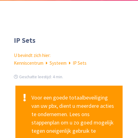
IP Sets
U bevindt zich hier:
Kenniscentrum
Systeem
IP Sets
Geschatte leestijd:
4 min.
Voor een goede totaalbeveiliging
van uw pbx, dient u meerdere acties
te ondernemen. Lees ons
stappenplan om u zo goed mogelijk
tegen oneigenlijk gebruik te