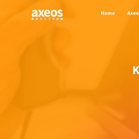
Skip
to
Home
Axeo
content
K